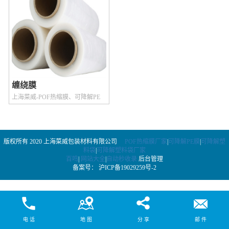
缠绕膜
上海菜威-POF热缩膜、可降解PE
膜、可降解塑料袋
版权所有 2020 上海菜威包装材料有限公司
POF热缩膜厂家
|
可降解PE膜
|
可降解塑
料袋
|
可降解塑料袋厂家
百鸣
|
网站大全
|
自动秒收录
后台管理
备案号：
沪ICP备19029259号-2
电 话
地 图
分 享
邮 件